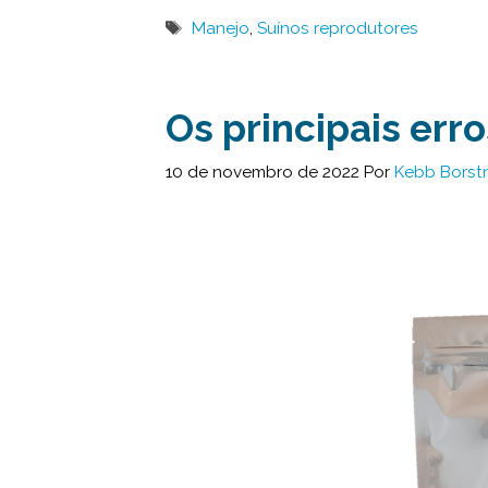
Tags
Manejo
,
Suínos reprodutores
Os principais err
10 de novembro de 2022
Por
Kebb Borst