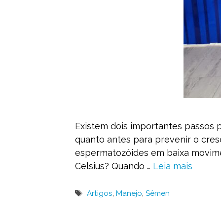
Existem dois importantes passos p
quanto antes para prevenir o cres
espermatozóides em baixa movimen
Celsius? Quando …
Leia mais
Tags
Artigos
,
Manejo
,
Sêmen