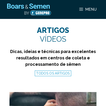
Pular
para
MENU
o
conteúdo
ARTIGOS
VÍDEOS
Dicas, ideias e técnicas para excelentes
resultados em centros de coleta e
processamento de sêmen
TODOS OS ARTIGOS